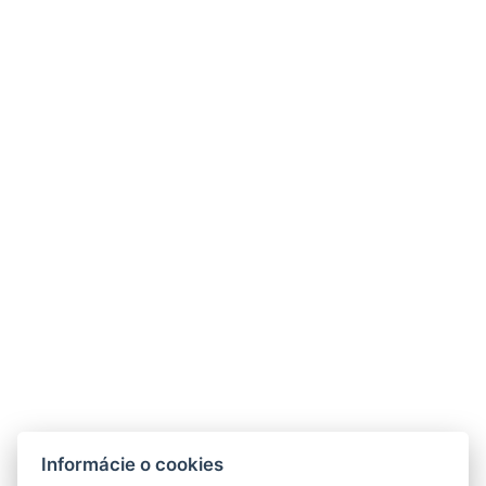
kolibajosu@kolibajosu.sk
+421 43 5395 133
Informácie o cookies
Facebook